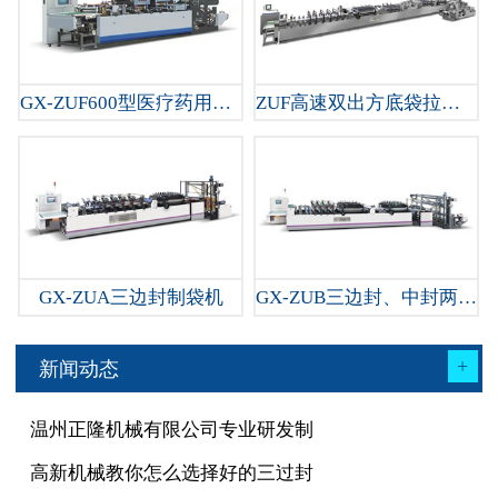
GX-ZUF600型医疗药用纸塑袋制袋机
ZUF高速双出方底袋拉链制袋机
GX-ZUA三边封制袋机
GX-ZUB三边封、中封两用制袋机
+
新闻动态
温州正隆机械有限公司专业研发制
高新机械教你怎么选择好的三过封