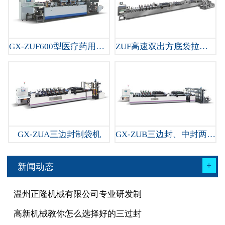
GX-ZUF600型医疗药用纸塑袋制袋机
ZUF高速双出方底袋拉链制袋机
GX-ZUA三边封制袋机
GX-ZUB三边封、中封两用制袋机
+
新闻动态
温州正隆机械有限公司专业研发制
高新机械教你怎么选择好的三过封